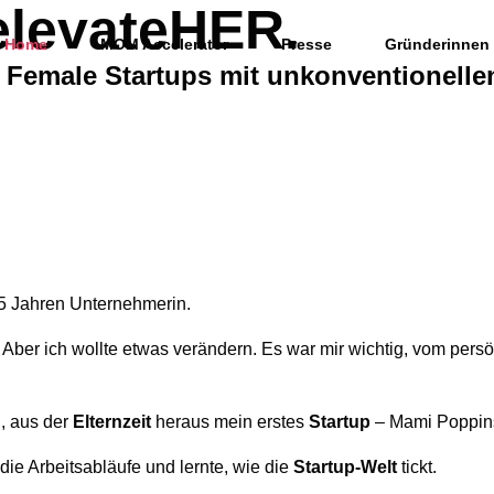
elevateHER.
Home
MOM Accelerator
Presse
Gründerinnen
 Female Startups mit unkonventionelle
 15 Jahren Unternehmerin.
. Aber ich wollte etwas verändern. Es war mir wichtig, vom pers
n, aus der
Elternzeit
heraus mein erstes
Startup
– Mami Poppins
ie Arbeitsabläufe und lernte, wie die
Startup-Welt
tickt.