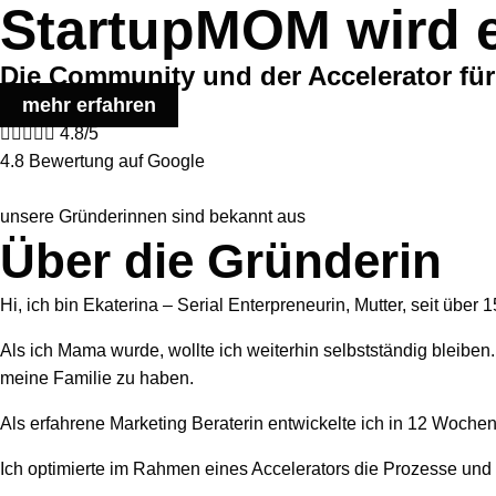
StartupMOM wird 
Zum
Inhalt
springen
Die Community und der Accelerator für
mehr erfahren





4.8/5
4.8 Bewertung auf Google
unsere Gründerinnen sind bekannt aus
Über die Gründerin
Hi, ich bin Ekaterina – Serial Enterpreneurin, Mutter, seit über
Als ich Mama wurde, wollte ich weiterhin selbstständig bleiben
meine Familie zu haben.
Als erfahrene Marketing Beraterin entwickelte ich in 12 Woche
Ich optimierte im Rahmen eines Accelerators die Prozesse und d