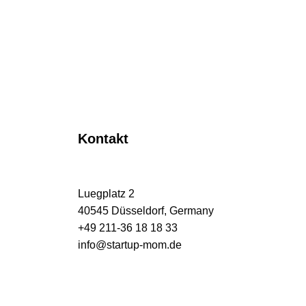
Kontakt
Luegplatz 2
40545 Düsseldorf, Germany
+49 211-36 18 18 33
info@startup-mom.de
S
p