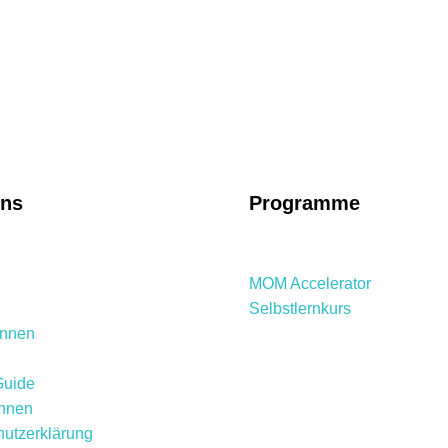
uns
Programme
MOM Accelerator
Selbstlernkurs
innen
Guide
innen
utzerklärung