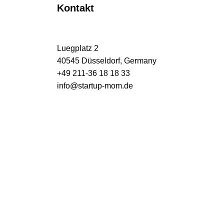
Kontakt
Luegplatz 2
40545 Düsseldorf, Germany
+49 211-36 18 18 33
info@startup-mom.de
S
p
o
r
t
p
h
a
r
m