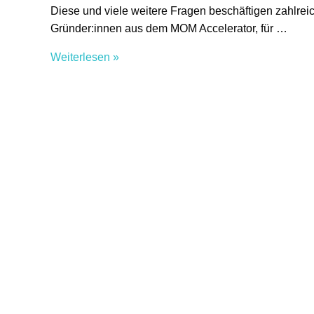
Diese und viele weitere Fragen beschäftigen zahlreic
Gründer:innen aus dem MOM Accelerator, für …
Business
Weiterlesen »
Angel
–
Tipps
für
die
Suche
nach
den
perfekten
Investor:innen