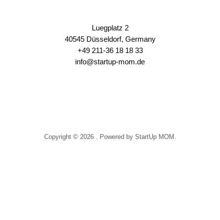
Luegplatz 2
40545 Düsseldorf, Germany
+49 211-36 18 18 33
info@startup-mom.de
S
p
o
r
t
p
Copyright © 2026 . Powered by StartUp MOM.
h
a
r
m
a
k
o