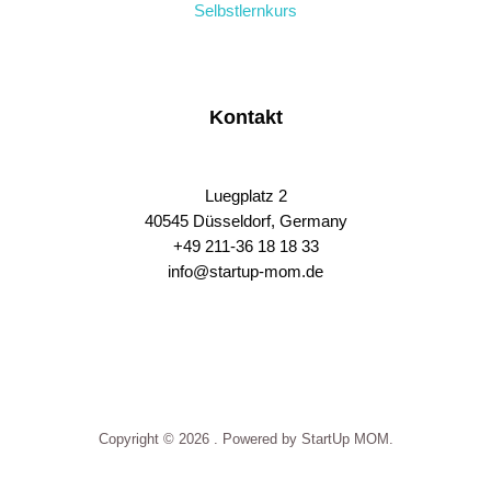
Selbstlernkurs
Kontakt
Luegplatz 2
40545 Düsseldorf, Germany
+49 211-36 18 18 33
info@startup-mom.de
S
p
o
r
t
p
Copyright © 2026 . Powered by StartUp MOM.
h
a