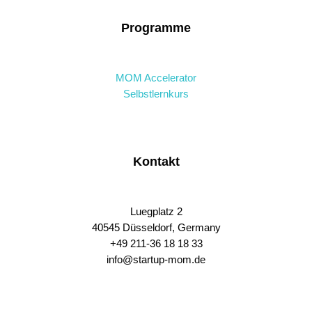
Programme
MOM Accelerator
Selbstlernkurs
Kontakt
Luegplatz 2
40545 Düsseldorf, Germany
+49 211-36 18 18 33
info@startup-mom.de
S
p