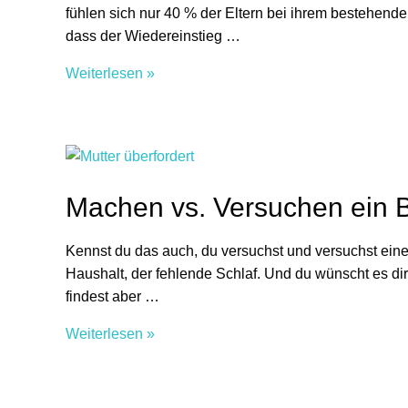
fühlen sich nur 40 % der Eltern bei ihrem bestehend
dass der Wiedereinstieg …
Fünf
Weiterlesen »
Gründe
warum
Mütter
in
der
Machen vs. Versuchen ein B
Elternzeit
gründen
Kennst du das auch, du versuchst und versuchst eine
sollten
Haushalt, der fehlende Schlaf. Und du wünscht es dir 
findest aber …
Machen
Weiterlesen »
vs.
Versuchen
ein