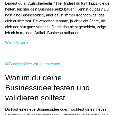
Leidest du an Aufschieberitis? Hier findest du fünf Tipps, die dir
helfen, leichter dein Business aufzubauen. Kennst du das? Du
hast eine Businessidee, aber es ist immer irgendetwas, das
dich ausbremst. Es vergehen Monate, ja vielleicht Jahre, bis
dich der Mut ganz verlässt. Damit das nicht geschieht, zeige
ich dir in meinem Artikel „Business aufbauen …
Business
Weiterlesen »
aufbauen
leicht
gemacht
–
fünf
Warum du deine
Tipps
für
Businessidee testen und
das
validieren solltest
richtige
Mindset
Du hast eine neue Businessidee oder möchtest dir ein neues