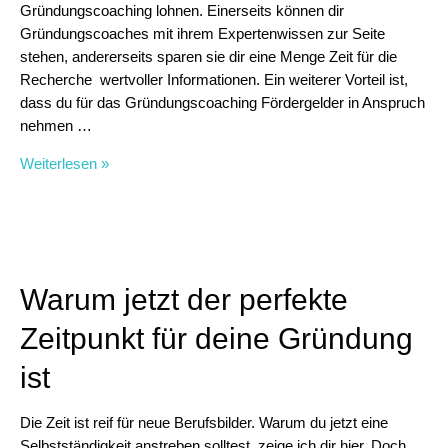
Gründungscoaching lohnen. Einerseits können dir
Gründungscoaches mit ihrem Expertenwissen zur Seite
stehen, andererseits sparen sie dir eine Menge Zeit für die
Recherche wertvoller Informationen. Ein weiterer Vorteil ist,
dass du für das Gründungscoaching Fördergelder in Anspruch
nehmen …
Gründungscoaching
Weiterlesen »
für
Frauen
und
Mütter
–
Warum jetzt der perfekte
von
StartUp
Zeitpunkt für deine Gründung
MOM
ist
Die Zeit ist reif für neue Berufsbilder. Warum du jetzt eine
Selbstständigkeit anstreben solltest, zeige ich dir hier. Doch