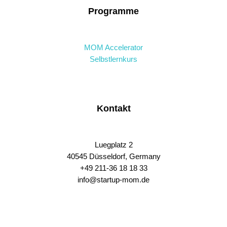
Programme
MOM Accelerator
Selbstlernkurs
Kontakt
Luegplatz 2
40545 Düsseldorf, Germany
+49 211-36 18 18 33
info@startup-mom.de
S
p
o