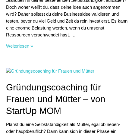
Standbein in deiner bestehenden Selbstständigkeit aufbauen?
Doch woher weißt du, dass deine Idee auch angenommen
wird? Daher solltest du deine Businessidee validieren und
testen, bevor du viel Geld und Zeit da rein investierst. Es kann
eine enorme Belastung werden, wenn du umsonst
Ressourcen verschwendet hast. …
Warum
Weiterlesen »
du
deine
Businessidee
testen
und
Gründungscoaching für
validieren
solltest
Frauen und Mütter – von
StartUp MOM
Planst du eine Selbstständigkeit als Mutter, egal ob neben-
oder hauptberuflich? Dann kann sich in dieser Phase ein