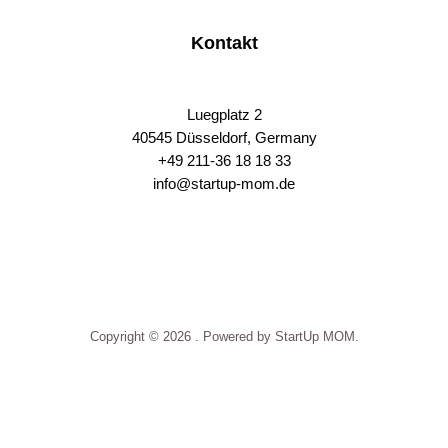
Kontakt
Luegplatz 2
40545 Düsseldorf, Germany
+49 211-36 18 18 33
info@startup-mom.de
S
p
o
r
t
p
Copyright © 2026 . Powered by StartUp MOM.
h
a
r
m