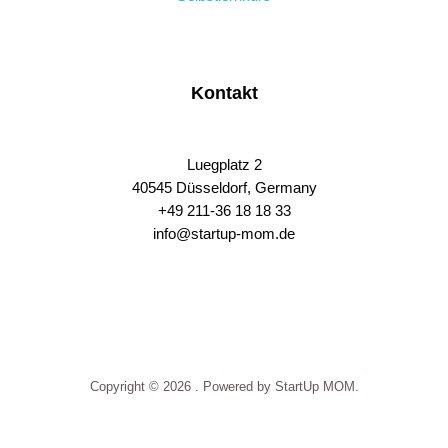
Kontakt
Luegplatz 2
40545 Düsseldorf, Germany
+49 211-36 18 18 33
info@startup-mom.de
S
p
o
r
t
p
Copyright © 2026 . Powered by StartUp MOM.
h
a