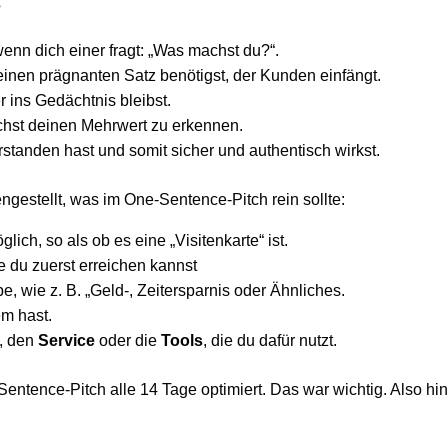
?
wenn dich einer fragt: „Was machst du?“.
 einen prägnanten Satz benötigst, der Kunden einfängt.
r ins Gedächtnis bleibst.
chst deinen Mehrwert zu erkennen.
standen hast und somit sicher und authentisch wirkst.
ngestellt, was im One-Sentence-Pitch rein sollte:
lich, so als ob es eine „Visitenkarte“ ist.
ie du zuerst erreichen kannst
e, wie z. B. „Geld-, Zeitersparnis oder Ähnliches.
em hast.
, den
Service
oder die
Tools
, die du dafür nutzt.
entence-Pitch alle 14 Tage optimiert. Das war wichtig. Also hint