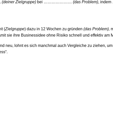
.
(deiner Zielgruppe)
bei …………………
(das Problem)
, ind
t (
Zielgruppe
) dazu in 12 Wochen zu gründen
(das Problem),
m
it sie ihre Businessidee ohne Risiko schnell und effektiv am M
und neu, lohnt es sich manchmal auch Vergleiche zu ziehen, um 
ess“.