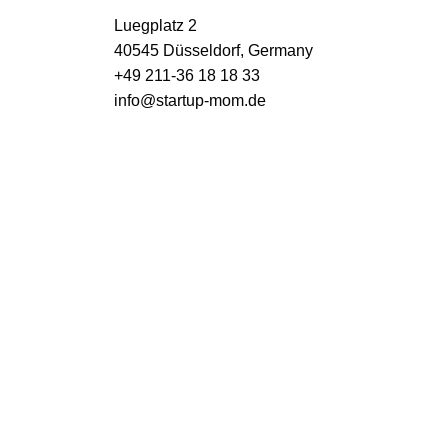
Luegplatz 2
40545 Düsseldorf, Germany
+49 211-36 18 18 33
info@startup-mom.de
S
p
o
r
t
p
h
a
r
m
a
k
o