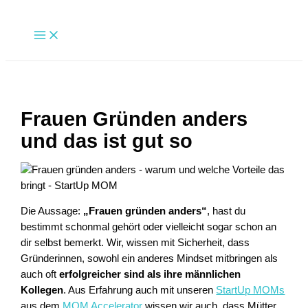
Zum
Inhalt
Main
Menu
springen
Frauen Gründen anders
und das ist gut so
Die Aussage:
„Frauen gründen anders“
, hast du
bestimmt schonmal gehört oder vielleicht sogar schon an
dir selbst bemerkt. Wir, wissen mit Sicherheit, dass
Gründerinnen, sowohl ein anderes Mindset mitbringen als
auch oft
erfolgreicher sind als ihre männlichen
Kollegen
. Aus Erfahrung auch mit unseren
StartUp MOMs
aus dem
MOM Accelerator
wissen wir auch, dass Mütter