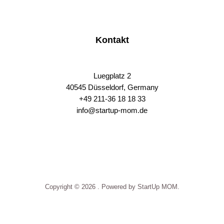
Kontakt
Luegplatz 2
40545 Düsseldorf, Germany
+49 211-36 18 18 33
info@startup-mom.de
S
p
o
r
t
p
Copyright © 2026 . Powered by StartUp MOM.
h
a
r