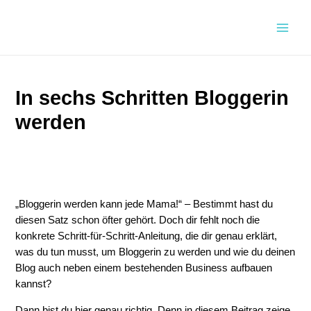
Zum
Inhalt
Main
springen
Men
In sechs Schritten Bloggerin
werden
„Bloggerin werden kann jede Mama!“ – Bestimmt hast du
diesen Satz schon öfter gehört. Doch dir fehlt noch die
konkrete Schritt-für-Schritt-Anleitung, die dir genau erklärt,
was du tun musst, um Bloggerin zu werden und wie du deinen
Blog auch neben einem bestehenden Business aufbauen
kannst?
Dann bist du hier genau richtig. Denn in diesem Beitrag zeige