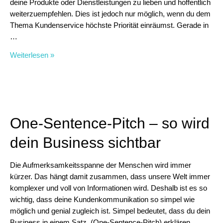
deine Produkte oder Dienstleistungen zu lieben und hoffentlich
weiterzuempfehlen. Dies ist jedoch nur möglich, wenn du dem
Thema Kundenservice höchste Priorität einräumst. Gerade in
…
Kundenservice:
Weiterlesen »
So
baust
du
eine
Love
One-Sentence-Pitch – so wird
Brand
auf
dein Business sichtbar
Die Aufmerksamkeitsspanne der Menschen wird immer
kürzer. Das hängt damit zusammen, dass unsere Welt immer
komplexer und voll von Informationen wird. Deshalb ist es so
wichtig, dass deine Kundenkommunikation so simpel wie
möglich und genial zugleich ist. Simpel bedeutet, dass du dein
Business in einem Satz (One-Sentence-Pitch) erklären