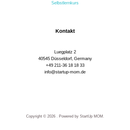
Selbstlernkurs
Kontakt
Luegplatz 2
40545 Düsseldorf, Germany
+49 211-36 18 18 33
info@startup-mom.de
S
p
o
r
t
p
Copyright © 2026 . Powered by StartUp MOM.
h
a