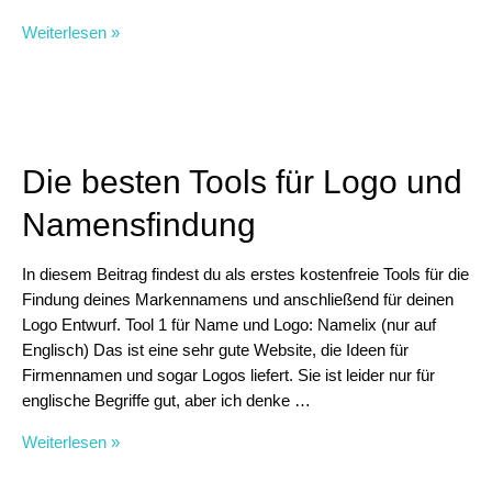
Branding:
Weiterlesen »
Wie
du
eine
eigene
Marke
Die besten Tools für Logo und
in
7
Namensfindung
Schritten
aufbaust
In diesem Beitrag findest du als erstes kostenfreie Tools für die
Findung deines Markennamens und anschließend für deinen
Logo Entwurf. Tool 1 für Name und Logo: Namelix (nur auf
Englisch) Das ist eine sehr gute Website, die Ideen für
Firmennamen und sogar Logos liefert. Sie ist leider nur für
englische Begriffe gut, aber ich denke …
Die
Weiterlesen »
besten
Tools