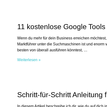
Marketing
Tools
für
dein
11 kostenlose Google Tools 
Mama
Business
Wenn du mehr für dein Business erreichen möchtest,
Marktführer unter die Suchmaschinen ist und enorm vi
besten von überall ausführen könntest, …
11
Weiterlesen »
kostenlose
Google
Tools
für
dein
Schritt-für-Schritt Anleitu
online
Business
In diesem Artikel beschreibe ich dir, wie du auf dic