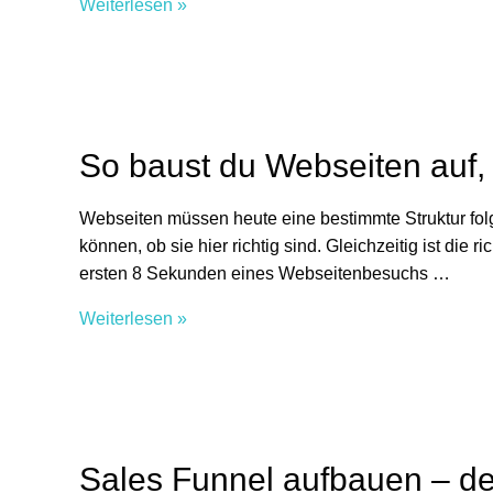
So
Weiterlesen »
erstellst
du
Buyer
Personas
für
So baust du Webseiten auf,
dein
online
Webseiten müssen heute eine bestimmte Struktur fol
Marketing
können, ob sie hier richtig sind. Gleichzeitig ist die 
ersten 8 Sekunden eines Webseitenbesuchs …
So
Weiterlesen »
baust
du
Webseiten
auf,
die
Sales Funnel aufbauen – dei
verkaufen