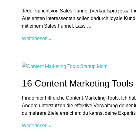
Jeder spricht von Sales Funnel (Verkaufsprozess/ -tri
Aus ersten Interessenten sollen dadurch loyale Kunde
mit einem Sales Funnel. Lass …
Sales
Weiterlesen »
Funnel
aufbauen
–
deine
Vermarktung
16 Content Marketing Tools
in
vier
Finde hier hilfreiche Content-Marketing-Tools. Ich h
Schritten
Andere unterstützen die effektive Verwaltung deiner I
du mehrere Ziele erreichen: du kannst deine Experti
16
Weiterlesen »
Content