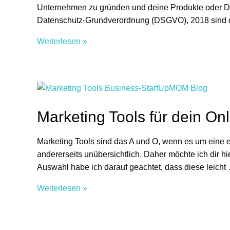
Unternehmen zu gründen und deine Produkte oder Dien
Datenschutz-Grundverordnung (DSGVO), 2018 sind 
E-
Weiterlesen »
Commerce
und
Datenschutz:
Die
Hürden
Marketing Tools für dein On
kennen
und
Marketing Tools sind das A und O, wenn es um eine er
meistern
andererseits unübersichtlich. Daher möchte ich dir h
Auswahl habe ich darauf geachtet, dass diese leicht
Marketing
Weiterlesen »
Tools
für
dein