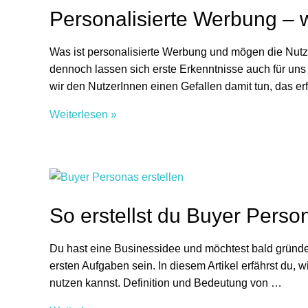
du
Personalisierte Werbung – w
deine
E-
Was ist personalisierte Werbung und mögen die Nutz
Mail-
dennoch lassen sich erste Erkenntnisse auch für uns 
Liste
wir den NutzerInnen einen Gefallen damit tun, das er
auf
Personalisierte
Weiterlesen »
Werbung
–
wieviel
davon
vertragen
So erstellst du Buyer Perso
wir?
(Studie
Du hast eine Businessidee und möchtest bald gründen
2021)
ersten Aufgaben sein. In diesem Artikel erfährst du, w
nutzen kannst. Definition und Bedeutung von …