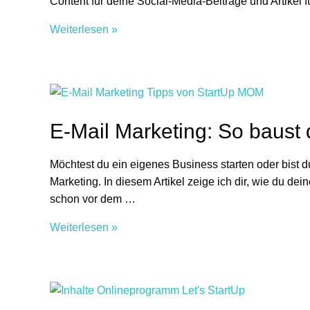
Content für deine Social-Media-Beiträge und Artikel
Copywriting
Weiterlesen »
–
so
schreibst
du
Texte,
E-Mail Marketing: So baust 
die
verkaufen
Möchtest du ein eigenes Business starten oder bist du
Marketing. In diesem Artikel zeige ich dir, wie du dei
schon vor dem …
E-
Weiterlesen »
Mail
Marketing:
So
baust